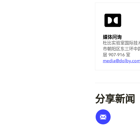
媒体问询
杜比实验室国际技
市朝阳区东三环中路 
层 907-916 室
media@dolby.co
分享新闻