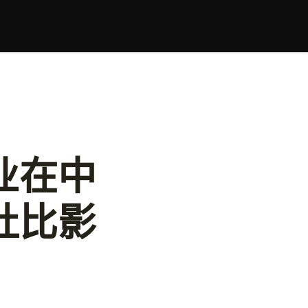
业在中
杜比影