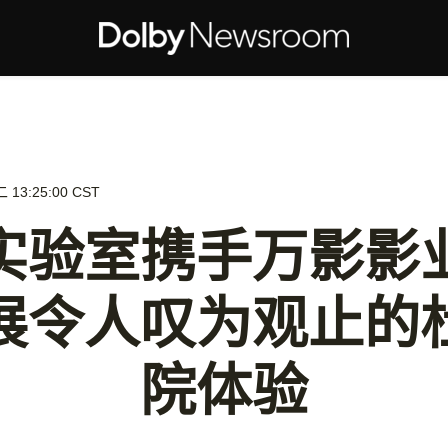
13:25:00 CST
实验室携手万影影
展令人叹为观止的
院体验