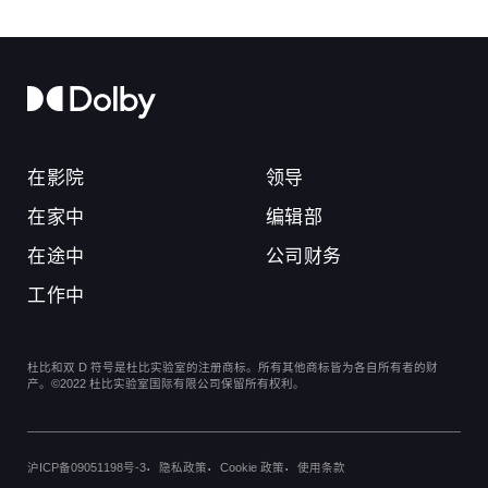
在影院
领导
在家中
编辑部
在途中
公司财务
工作中
杜比和双 D 符号是杜比实验室的注册商标。所有其他商标皆为各自所有者的财
产。©2022 杜比实验室国际有限公司保留所有权利。
沪ICP备09051198号-3
隐私政策
Cookie 政策
使用条款