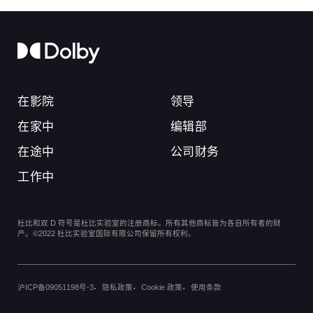
在影院
领导
在家中
编辑部
在途中
公司财务
工作中
杜比和双 D 符号是杜比实验室的注册商标。所有其他商标皆为各自所有者的财
产。©2022 杜比实验室国际有限公司保留所有权利。
沪ICP备09051198号-3
隐私政策
Cookie 政策
使用条款