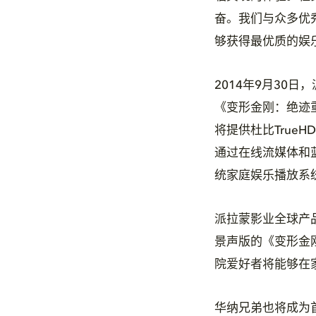
奋。我们与众多优
够获得最优质的娱
2014年9月30
《变形金刚：绝迹重生》
将提供杜比TrueH
通过在线流媒体和
统家庭娱乐播放系
派拉蒙影业全球产品
景声版的《变形金
院爱好者将能够在
华纳兄弟也将成为