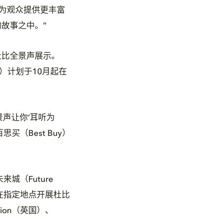
能够为观众提供更丰富
故事之中。”
杜比全景声展示。
ters）计划于10月起在
全景声让你‘耳听为
（Best Buy）
来城（Future
都将在指定地点开展杜比
sion（英国）、