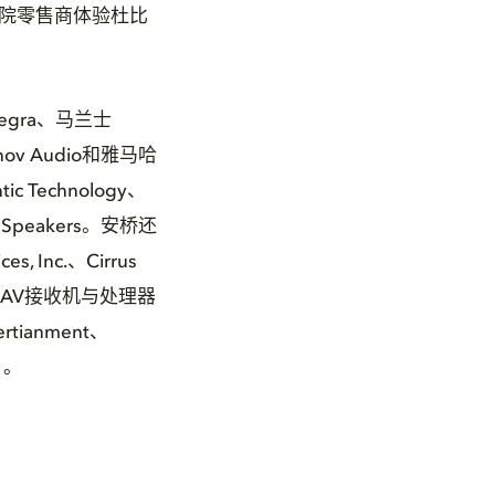
家庭影院零售商体验杜比
gra、马兰士
nov Audio和雅马哈
Technology、
ad Speakers。安桥还
Inc.、Cirrus
影院AV接收机与处理器
ianment、
s）。