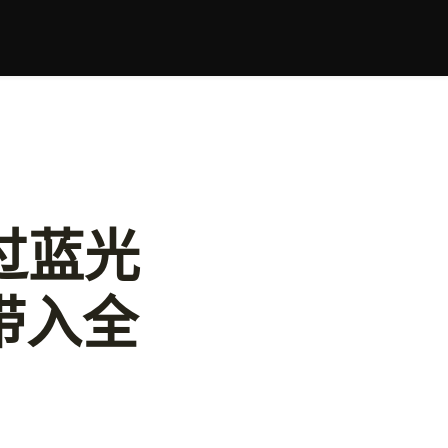
过蓝光
带入全