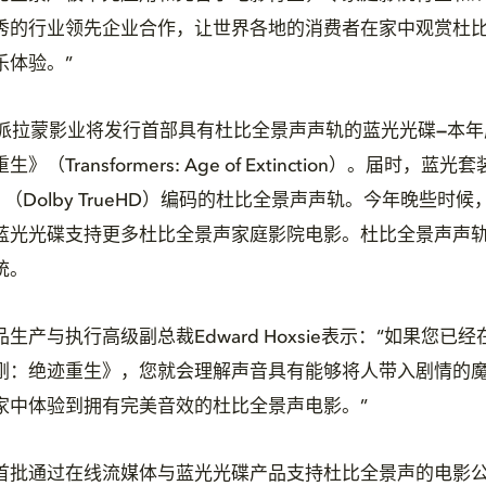
秀的行业领先企业合作，让世界各地的消费者在家中观赏杜
乐体验。”
日，派拉蒙影业将发行首部具有杜比全景声声轨的蓝光光碟
—
本年
（Transformers: Age of Extinction）。届时，
D （Dolby TrueHD）编码的杜比全景声声轨。今年晚些
蓝光光碟支持更多杜比全景声家庭影院电影。杜比全景声声
统。
生产与执行高级副总裁Edward Hoxsie表示：“如果您已
刚：绝迹重生》，您就会理解声音具有能够将人带入剧情的
家中体验到拥有完美音效的杜比全景声电影。”
首批通过在线流媒体与蓝光光碟产品支持杜比全景声的电影