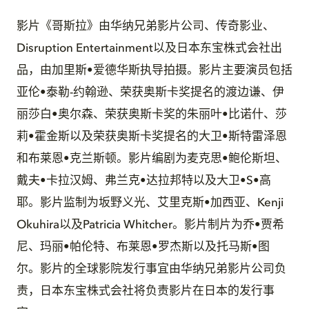
影片《哥斯拉》由华纳兄弟影片公司、传奇影业、
Disruption Entertainment以及日本东宝株式会社出
品，由加里斯•爱德华斯执导拍摄。影片主要演员包括
亚伦•泰勒-约翰逊、荣获奥斯卡奖提名的渡边谦、伊
丽莎白•奥尔森、荣获奥斯卡奖的朱丽叶•比诺什、莎
莉•霍金斯以及荣获奥斯卡奖提名的大卫•斯特雷泽恩
和布莱恩•克兰斯顿。影片编剧为麦克思•鲍伦斯坦、
戴夫•卡拉汉姆、弗兰克•达拉邦特以及大卫•S•高
耶。影片监制为坂野义光、艾里克斯•加西亚、Kenji
Okuhira以及Patricia Whitcher。影片制片为乔•贾希
尼、玛丽•帕伦特、布莱恩•罗杰斯以及托马斯•图
尔。影片的全球影院发行事宜由华纳兄弟影片公司负
责，日本东宝株式会社将负责影片在日本的发行事