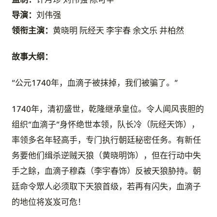
监制：
许月珍 刘伟强 陈可辛
导演：
刘伟强
领衔主演：
黄晓明 阮经天 李宇春 余文乐 井柏然
故事大纲：
“公元1740年，血滴子被抹掉，我们被骗了。”
1740年，清初盛世，乾隆继承皇位。令人闻风丧胆的
组织“血滴子”身怀绝世本领，队长冷（阮经天饰），
率领多名年轻高手，专门执行朝廷秘密任务。有新任
务要他们缉杀逆贼天狼（黄晓明饰），但在行动中失
手之餘，血滴子穆森（李宇春饰）反被天狼胁持。朝
廷命令眾人必须取下天狼首级，若再有闪失，血滴子
的地位将岌岌可危！