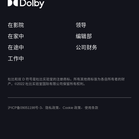
在影院
领导
在家中
编辑部
在途中
公司财务
工作中
杜比和双 D 符号是杜比实验室的注册商标。所有其他商标皆为各自所有者的财
产。©2022 杜比实验室国际有限公司保留所有权利。
沪ICP备09051198号-3
隐私政策
Cookie 政策
使用条款