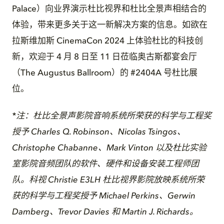
Palace）向业界演示杜比视界和杜比全景声相结合的
体验，带来更多关于这一新解决方案的信息。如欲在
拉斯维加斯 CinemaCon 2024 上体验杜比的科技创
新，欢迎于 4 月 8 日至 11 日莅临奥古斯都宴会厅
（The Augustus Ballroom）的 #2404A 号杜比展
位。
*
注：杜比全景声影院音响系统所荣获的科学与工程奖
授予
Charles Q. Robinson
、
Nicolas Tsingos
、
Christophe Chabanne
、
Mark Vinton
以及杜比实验
室影院音频团队的软件、硬件和设备安装工程师团
队。科视
Christie E3LH
杜比视界影院放映系统所荣
获的科学与工程奖授予
Michael Perkins
、
Gerwin
Damberg
、
Trevor Davies
和
Martin J. Richards
。