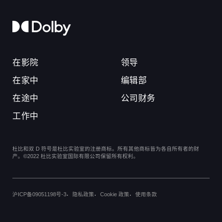
在影院
领导
在家中
编辑部
在途中
公司财务
工作中
杜比和双 D 符号是杜比实验室的注册商标。所有其他商标皆为各自所有者的财
产。©2022 杜比实验室国际有限公司保留所有权利。
沪ICP备09051198号-3
隐私政策
Cookie 政策
使用条款