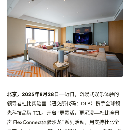
JPG
北京，
2025
年
8
月
28
日
——近日，沉浸式娱乐体验的
领导者杜比实验室（纽交所代码：DLB）携手全球领
先科技品牌 TCL，开启 “更灵活，更沉浸——杜比全景
声 FlexConnect体验沙龙” 系列活动，用支持杜比全