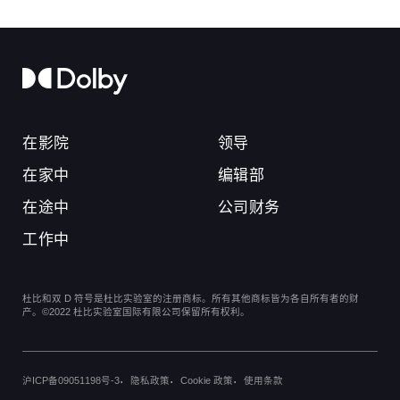
在影院
领导
在家中
编辑部
在途中
公司财务
工作中
杜比和双 D 符号是杜比实验室的注册商标。所有其他商标皆为各自所有者的财
产。©2022 杜比实验室国际有限公司保留所有权利。
沪ICP备09051198号-3
隐私政策
Cookie 政策
使用条款